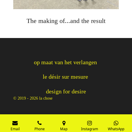
The making of...and the result
op maat van het verlangen
le désir sur mesure
design for desire
© 2019 - 2026 la chose
Email
Phone
Map
Instagram
WhatsApp